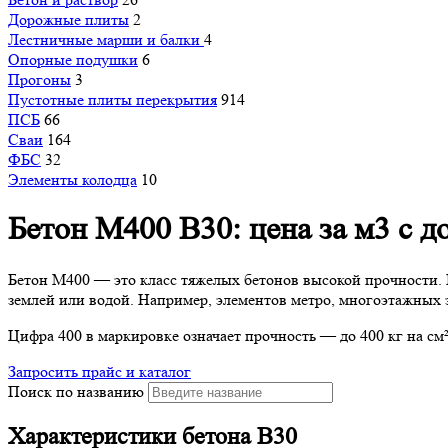
Дорожные плиты
2
Лестничные марши и балки
4
Опорные подушки
6
Прогоны
3
Пустотные плиты перекрытия
914
ПСБ
66
Сваи
164
ФБС
32
Элементы колодца
10
Бетон М400 В30: цена за м3 с д
Бетон М400 — это класс тяжелых бетонов высокой прочности. 
землей или водой. Например, элементов метро, многоэтажных 
Цифра 400 в маркировке означает прочность — до 400 кг на см²
Запросить прайс и каталог
Поиск по названию
Характеристики бетона В30