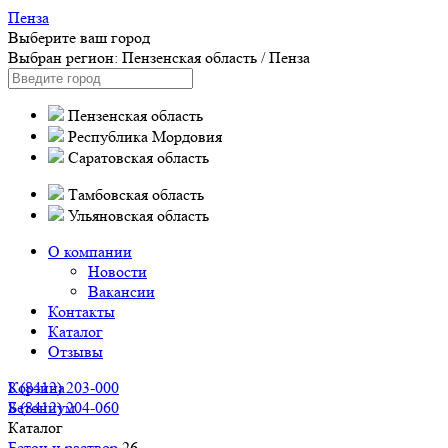
Пенза
Выберите ваш город
Выбран регион:
Пензенская область
/
Пенза
Пензенская область
Республика Мордовия
Саратовская область
Тамбовская область
Ульяновская область
О компании
Новости
Вакансии
Контакты
Каталог
Отзывы
8 (8412) 203-000
Корзина
8 (8412) 204-060
Бетониум
Каталог
Бетон и раствор
26