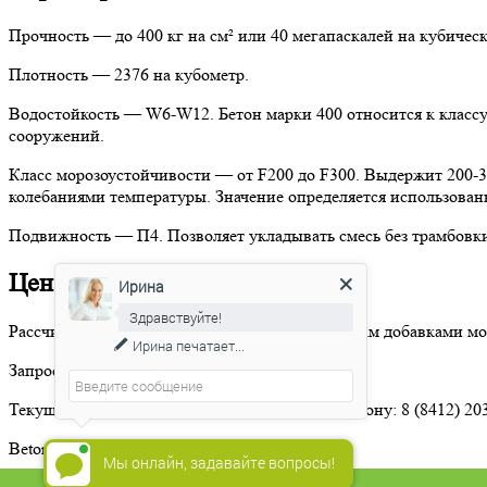
Прочность
— до 400 кг на см² или 40 мегапаскалей на кубичес
Плотность
— 2376 на кубометр.
Водостойкость
— W6-W12. Бетон марки 400 относится к классу
сооружений.
Класс морозоустойчивости
— от F200 до F300. Выдержит 200-3
колебаниями температуры. Значение определяется использова
Подвижность
— П4. Позволяет укладывать смесь без трамбовки
Цена
Ирина
Здравствуйте!
Рассчитать цену бетона в 30 с необходимыми вам добавками мож
Ирина
печатает...
Запросить прайс лист
Текущие цены уточняйте у менеджера по телефону: 8 (8412) 20
Betonium (c)2026
Мы онлайн, задавайте вопросы!